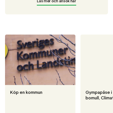
Läs mer och ansök här
Köp en kommun
Gympapåse i 
bomull, Clim