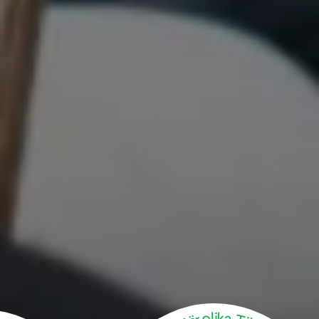
Vi är många. Vi är olika. Tillsammans kan vi å