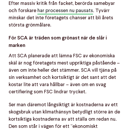
Efter massiv kritik från facket, berörda samebyar
och forskare
har processen nu pausats
. Tyvärr
minskar det inte företagets chanser att bli årets
största grönmålare.
För SCA är träden som grönast när de slår i
marken
Att SCA planerade att lämna FSC av ekonomiska
skäl är nog företagets mest uppriktiga påstående –
även om inte heller det stämmer. SCA vill tjäna på
sin verksamhet och kortsiktigt är det sant att det
kostar lite att vara hållbar – även om en svag
certifiering som FSC lindrar trycket.
Ser man däremot långsiktigt är kostnaderna av ett
skogsbruk utan klimathänsyn betydligt större än de
kortsiktiga kostnaderna av att ställa om redan nu.
Den som står i vägen för ett “ekonomiskt