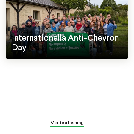
Internationella Anti-Chevron
Day
Krit
Miljötidningen söker
hand
Årskrönika 2025
skribenter
Mer
Mer bra läsning