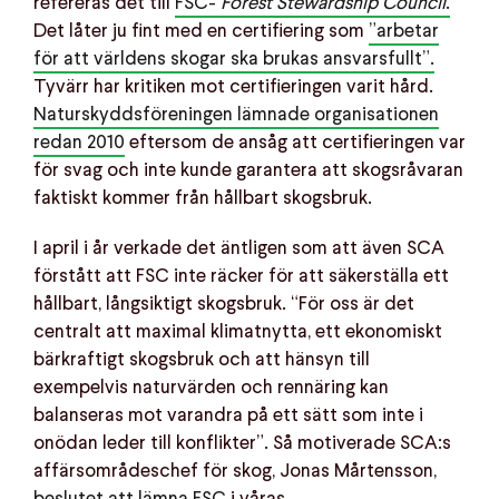
refereras det till
FSC-
Forest Stewardship Council
.
Det låter ju fint med en certifiering som
”arbetar
för att världens skogar ska brukas ansvarsfullt”.
Tyvärr har kritiken mot certifieringen varit hård.
Naturskyddsföreningen lämnade organisationen
redan 2010
eftersom de ansåg att certifieringen var
för svag och inte kunde garantera att skogsråvaran
faktiskt kommer från hållbart skogsbruk.
I april i år verkade det äntligen som att även SCA
förstått att FSC inte räcker för att säkerställa ett
hållbart, långsiktigt skogsbruk. “För oss är det
centralt att maximal klimatnytta, ett ekonomiskt
bärkraftigt skogsbruk och att hänsyn till
exempelvis naturvärden och rennäring kan
balanseras mot varandra på ett sätt som inte i
onödan leder till konflikter”. Så motiverade SCA:s
affärsområdeschef för skog, Jonas Mårtensson,