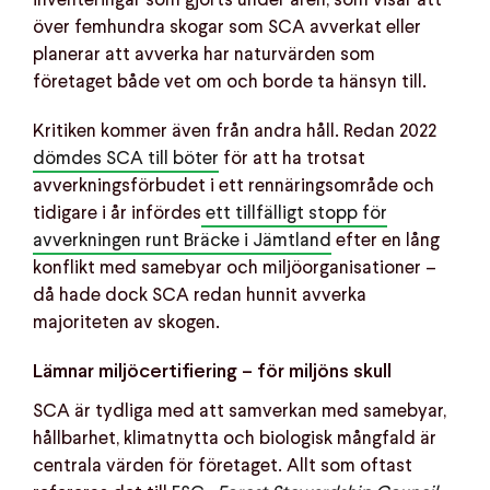
inventeringar som gjorts under åren, som visar att
över femhundra skogar som SCA avverkat eller
planerar att avverka har naturvärden som
företaget både vet om och borde ta hänsyn till.
Kritiken kommer även från andra håll. Redan 2022
dömdes SCA till böter
för att ha trotsat
avverkningsförbudet i ett rennäringsområde och
tidigare i år infördes
ett tillfälligt stopp för
avverkningen runt Bräcke i Jämtland
efter en lång
konflikt med samebyar och miljöorganisationer –
då hade dock SCA redan hunnit avverka
majoriteten av skogen.
Lämnar miljöcertifiering – för miljöns skull
SCA är tydliga med att samverkan med samebyar,
hållbarhet, klimatnytta och biologisk mångfald är
centrala värden för företaget. Allt som oftast