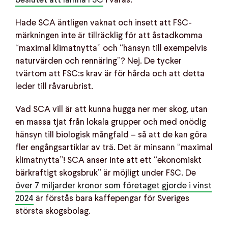
beslutet att lämna FSC
i våras.
Hade SCA äntligen vaknat och insett att FSC-
märkningen inte är tillräcklig för att åstadkomma
“maximal klimatnytta” och “hänsyn till exempelvis
naturvärden och rennäring”? Nej. De tycker
tvärtom att FSC:s krav är för hårda och att detta
leder till råvarubrist.
Vad SCA vill är att kunna hugga ner mer skog, utan
en massa tjat från lokala grupper och med onödig
hänsyn till biologisk mångfald – så att de kan göra
fler engångsartiklar av trä. Det är minsann “maximal
klimatnytta”! SCA anser inte att ett “ekonomiskt
bärkraftigt skogsbruk” är möjligt under FSC. De
över 7 miljarder kronor som företaget gjorde i vinst
2024
är förstås bara kaffepengar för Sveriges
största skogsbolag.