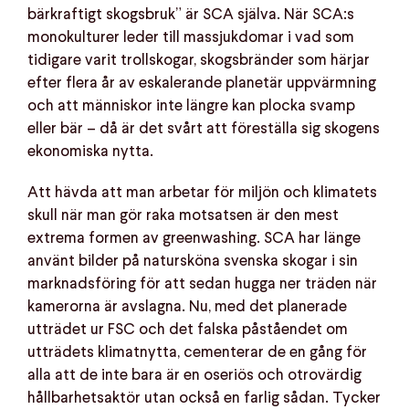
bärkraftigt skogsbruk” är SCA själva. När SCA:s
monokulturer leder till massjukdomar i vad som
tidigare varit trollskogar, skogsbränder som härjar
efter flera år av eskalerande planetär uppvärmning
och att människor inte längre kan plocka svamp
eller bär – då är det svårt att föreställa sig skogens
ekonomiska nytta.
Att hävda att man arbetar för miljön och klimatets
skull när man gör raka motsatsen är den mest
extrema formen av greenwashing. SCA har länge
använt bilder på natursköna svenska skogar i sin
marknadsföring för att sedan hugga ner träden när
kamerorna är avslagna. Nu, med det planerade
utträdet ur FSC och det falska påståendet om
utträdets klimatnytta, cementerar de en gång för
alla att de inte bara är en oseriös och otrovärdig
hållbarhetsaktör utan också en farlig sådan. Tycker