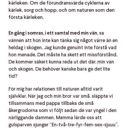
kärleken. Om de förundransvärda cyklerna av
kärlek, sorg och hopp, och om naturen som den
första kärleken.
, sa
En gång i somras, i ett samtal med min vän
vännen att hon inte kan tänka sig något värre än en
heldag i skogen. Jag kunde genuint inte förstå vad
hon menade. Det måste ha skett ett missförstånd.
De kommer säkert kunna reda ut det där, min vän
och skogen. De behöver kanske bara ge det lite
tid?
För mig har relationen till naturen alltid varit
självklar. När jag och min bror var små, släppte vi
tillsammans med pappa tillbaka de små
åkergrodorna som vi följt sedan de var yngel i den
närliggande dammen. Mamma lärde oss att
gulsparven sjunger “En-två-tre-fyr-fem-sex-sjuuu”.