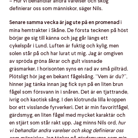
– Hur vi behandlar andra varelser och skog
definierar oss som människor, säger Nils.
i
Senare samma vecka är jag ute på en promenad
mina hemtrakter i Skåne. De första tecknen på höst
börjar ge sig till känna och jag går längs ett
cykelspår i Lund. Luften är fuktig och kylig, men
solen står på och har lurat ut mig. Jag är omgiven
av spröda gröna åkrar och gult vissnade
gräsmarker. I horisonten syns en rad av små pilträd.
Plötsligt hör jag en bekant fågelsång. “Vem är du?”,
hinner jag tänka innan jag fick syn på en liten brun
fågel som försvann in i snåren. Det är en tjattrande,
ivrig och kaotisk sång. I den klotrunda lilla kroppen
bor ett visslande fyrverkeri. Det är min favoritfågel,
gärdsmyg, en liten fågel med mycket karaktär och
en stjärt som står rakt upp. Jag minns Nils ord,
hur
vi behandlar andra varelser och skog definierar oss