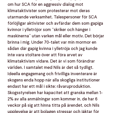
om hur SCA för en aggressiv dialog mot
klimataktivister som protesterar mot deras
utarmande verksamhet. Talespersoner för SCA
förlöjligar aktivister och avfärdar dem som gapiga
kvinnor i ylletröjor som “skriker och hänger i
maskinerna” utan varken mål eller motiv. Det börjar
brinna i mig. Under 70-talet var min mormor en
sådan där gapig kvinna i ylletröja och jag kunde
inte vara stoltare över att föra arvet av
klimataktivism vidare. Det är vi som förändrar
världen. I samtalet med Nils är det så tydligt.
Ideella engagemang och frivilliga inventerare är
skogens enda hopp när alla skogliga institutioner
endast har ett mål i sikte: råvaruproduktion.
Skogsstyrelsen har kapacitet att granska mellan 1-
2% av alla anmälningar som kommer in, de har 6
veckor på sig att hinna titta på ärendet, och Nils
upplevelse är att bolagen stressar och jäktar för