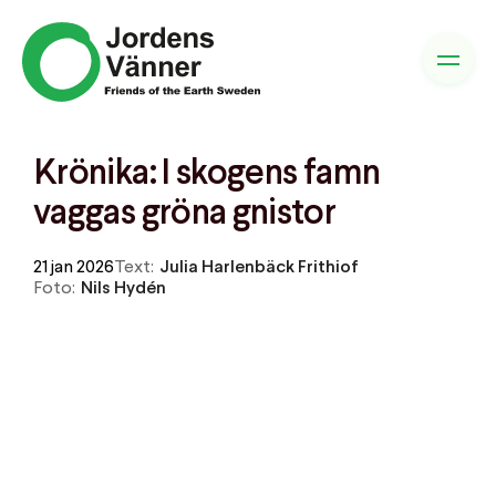
Krönika: I skogens famn
vaggas gröna gnistor
21 jan 2026
Text:
Julia Harlenbäck Frithiof
Foto:
Nils Hydén