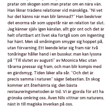
pratar om skogen som man pratar om en nära vän.
Han liknar trädens relationer vid mänskliga. “Ni vet
hur det känns när man blir lämnad?” Han beskriver
det enorma sår som uppstår när en relation tar slut.
Jag känner själv igen känslan, allt gör ont och det är
helt ofattbart att livet ska fortgå som om ingenting
har hänt. Men så småningom smyger sig hoppet på,
utan förvarning. Ett leende letar sig fram när två
tonåringar håller hand i en busskur, man kan lyssna
på “Till slutet av augusti” av Moonica Mac utan
tårarna pressar sig fram, och man blir kompis med
en gärdsmyg. Tiden läker alla sår. “Och det är
precis samma i naturen” säger Sebastian. En skog
kommer att återhämta sig, den bästa
restaureringsmetoden är tid. Vi är gjorda för att ha
grönska omkring oss. Även Nils vittnar om naturens,
näst in till magiska inverkan på oss.