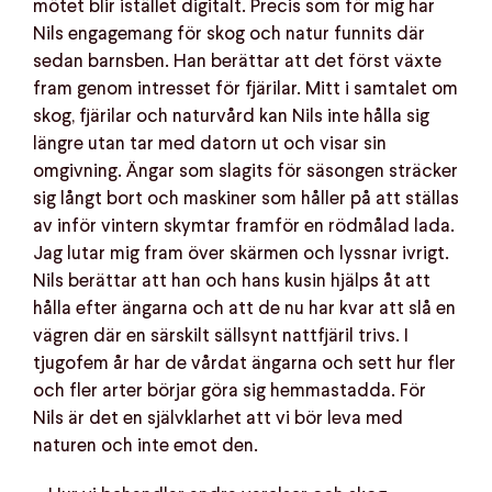
mötet blir istället digitalt. Precis som för mig har
Nils engagemang för skog och natur funnits där
sedan barnsben. Han berättar att det först växte
fram genom intresset för fjärilar. Mitt i samtalet om
skog, fjärilar och naturvård kan Nils inte hålla sig
längre utan tar med datorn ut och visar sin
omgivning. Ängar som slagits för säsongen sträcker
sig långt bort och maskiner som håller på att ställas
av inför vintern skymtar framför en rödmålad lada.
Jag lutar mig fram över skärmen och lyssnar ivrigt.
Nils berättar att han och hans kusin hjälps åt att
hålla efter ängarna och att de nu har kvar att slå en
vägren där en särskilt sällsynt nattfjäril trivs. I
tjugofem år har de vårdat ängarna och sett hur fler
och fler arter börjar göra sig hemmastadda. För
Nils är det en självklarhet att vi bör leva med
naturen och inte emot den.