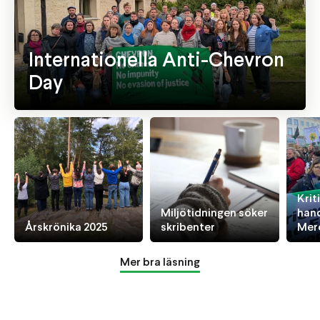
Internationella Anti-Chevron
Day
Krit
Miljötidningen söker
hand
Årskrönika 2025
skribenter
Mer
Mer bra läsning