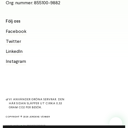
Org. nummer: 855100-9882
Följ oss
Facebook
Twitter
LinkedIn
Instagram
🌿
VI ANVÄNDER GRÖNA SERVRAR.
DEN
HÄR SIDAN SLÄPPER UT CIRKA 0,53
GRAM CO2 PER BESÖK.
COPYRIGHT © 2026 JORDENS VÄNNER
MADE WITH
BY
WONDERFOUR