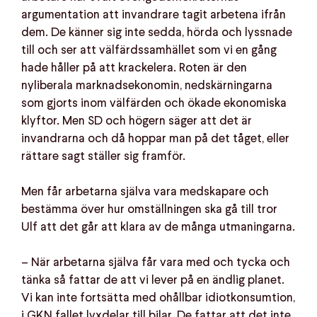
argumentation att invandrare tagit arbetena ifrån
dem. De känner sig inte sedda, hörda och lyssnade
till och ser att välfärdssamhället som vi en gång
hade håller på att krackelera. Roten är den
nyliberala marknadsekonomin, nedskärningarna
som gjorts inom välfärden och ökade ekonomiska
klyftor. Men SD och högern säger att det är
invandrarna och då hoppar man på det tåget, eller
rättare sagt ställer sig framför.
Men får arbetarna själva vara medskapare och
bestämma över hur omställningen ska gå till tror
Ulf att det går att klara av de många utmaningarna.
– När arbetarna själva får vara med och tycka och
tänka så fattar de att vi lever på en ändlig planet.
Vi kan inte fortsätta med ohållbar idiotkonsumtion,
i GKN fallet lyxdelar till bilar. De fattar att det inte