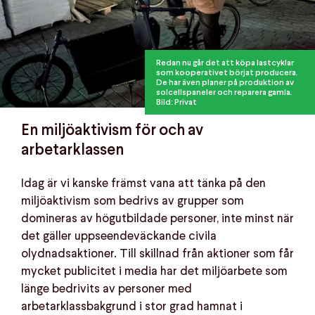
Redan nu går det att köpa lastcyklar
som kooperativet börjat producera.
De har även planer på produktion av
solcellspaneler och reparera gamla.
Bild: Privat
En miljöaktivism för och av
arbetarklassen
Idag är vi kanske främst vana att tänka på den
miljöaktivism som bedrivs av grupper som
domineras av högutbildade personer, inte minst när
det gäller uppseendeväckande civila
olydnadsaktioner. Till skillnad från aktioner som får
mycket publicitet i media har det miljöarbete som
länge bedrivits av personer med
arbetarklassbakgrund i stor grad hamnat i