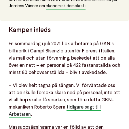
det här systemet som GKN-arbetarna utmanar. Läs mer på
Jordens Vänner om
ekonomisk demokrati
.
Kampen inleds
En sommardag i juli 2021 fick arbetarna på GKN:s
bilfabrik i Campi Bisenzio utanför Florens i Italien,
via mail och utan förvarning, beskedet att de alla
över en natt – en personal på 422 fastanställda och
minst 80 behovsanställda – blivit avskedade.
– Vi blev helt tagna på sängen. Vi förväntade oss
att de skulle försöka skära ned på personal, inte att
vi allihop skulle få sparken, som före detta GKN-
mekanikern Roberto Spera
tidigare sagt till
Arbetaren
.
Massuppsägningarna var en följd av att den