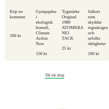
Köp en
Gympapåse
Tygmärke
Julkort
kommun
i
Original
som
ekologisk
1980
skyddar
bomull,
ATOMKRAFT?
regnskogen
Climate
NEJ
och
100 kr
Action
TACK
urfolks
Now
rättigheter
25 kr
150 kr
100 kr
Till vår shop