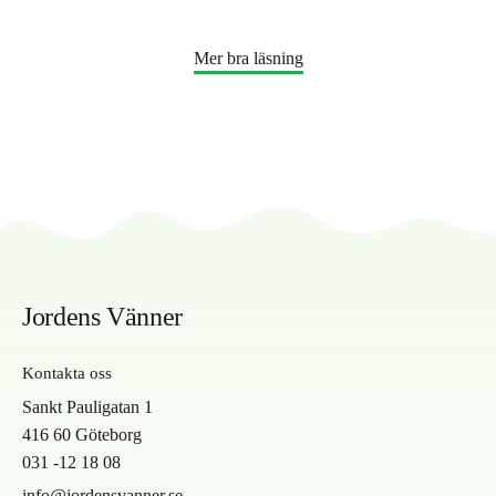
2025
skribenter
Mercosur
gnistor
kommissionen
partners
folket
här!
Julia
Mer bra läsning
Jordens Vänner
Kontakta oss
Sankt Pauligatan 1
416 60 Göteborg
031 -12 18 08
info@jordensvanner.se